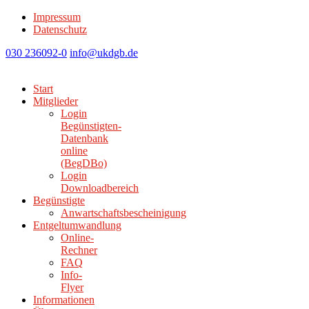
Impressum
Datenschutz
030 236092-0
info@ukdgb.de
Start
Mitglieder
Login
Begünstigten-
Datenbank
online
(BegDBo)
Login
Downloadbereich
Begünstigte
Anwartschaftsbescheinigung
Entgeltumwandlung
Online-
Rechner
FAQ
Info-
Flyer
Informationen